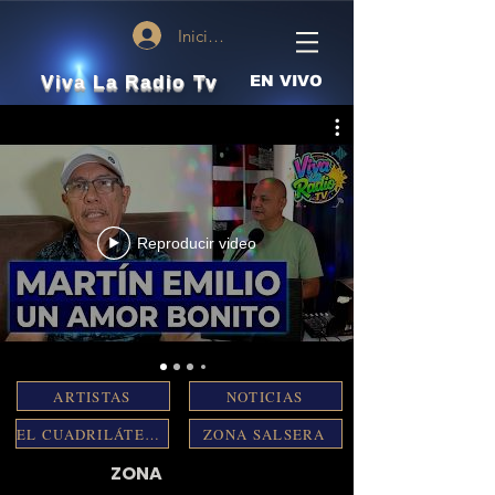
Iniciar sesión
Viva La Radio Tv
EN VIVO
Reproducir video
ARTISTAS
NOTICIAS
EL CUADRILÁTERO
ZONA SALSERA
ZONA