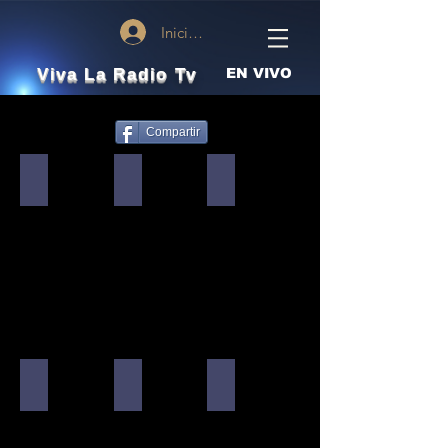
Iniciar sesión
Viva La Radio Tv
EN VIVO
Compartir
Johan De América
Alex Mosquera
Snake
Todos
Todos
Sus
sus
sus
éxitos
éxitos
éxitos
SAMM
Ramón Valencia
Endy Son
Sus
Todos
Sus
éxitos
sus
éxitos
éxitos