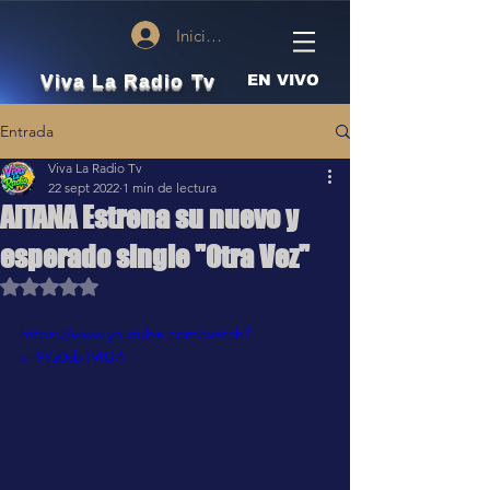
Iniciar sesión
Viva La Radio Tv
EN VIVO
Entrada
Viva La Radio Tv
22 sept 2022
1 min de lectura
AITANA Estrena su nuevo y
esperado single "Otra Vez"
Obtuvo NaN de 5 estrellas.
https://www.youtube.com/watch?
v=9Yz0vbT9IUA