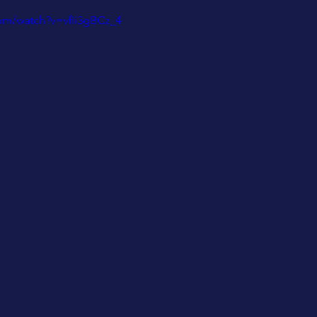
om/watch?v=vfIi3gBCz_4