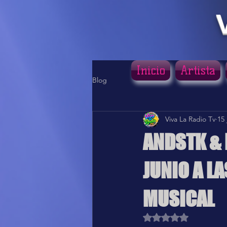
Inicio
Artista
Blog
Viva La Radio Tv
15 
ANDSTK & 
JUNIO A L
MUSICAL
Obtuvo NaN de 5 estr