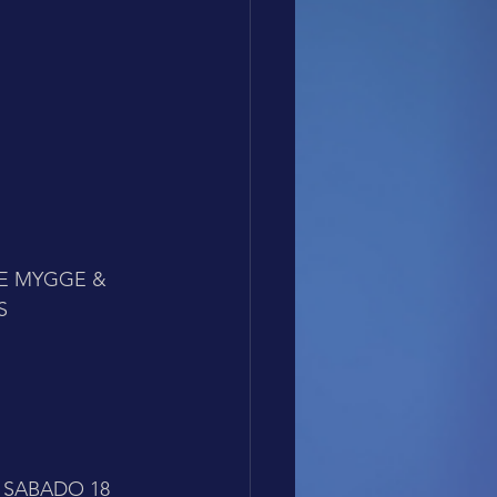
E MYGGE & 
S 
SABADO 18 