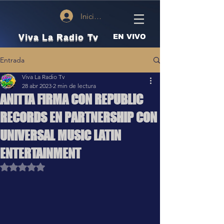
Iniciar sesión
Viva La Radio Tv
EN VIVO
Entrada
Viva La Radio Tv
28 abr 2023
2 min de lectura
ANITTA FIRMA CON REPUBLIC
RECORDS EN PARTNERSHIP CON
UNIVERSAL MUSIC LATIN
ENTERTAINMENT
Obtuvo NaN de 5 estrellas.