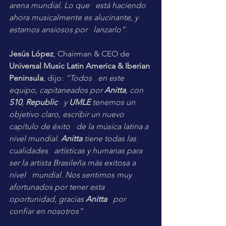
arena mundial. Lo que   está haciendo 
ahora musicalmente es alucinante, y 
estamos ansiosos por   lanzarlo”.
Jesús López
, Chairman & CEO de   
Universal Music Latin America & Iberian 
Peninsula
, dijo: 
“Todos   en este 
equipo, capitaneados por 
Anitta
, con 
S10
, 
Republic
   y 
UMLE
 tenemos un 
objetivo claro, escribir un nuevo 
capítulo de éxito   de la música latina a 
nivel mundial. 
Anitta
 tiene todas las 
cualidades   artísticas y humanas para 
ser la artista Brasileña más exitosa a 
nivel   mundial. Nos sentimos muy 
afortunados por tener esta 
oportunidad, gracias 
Anitta
   por 
confiar en nosotros”