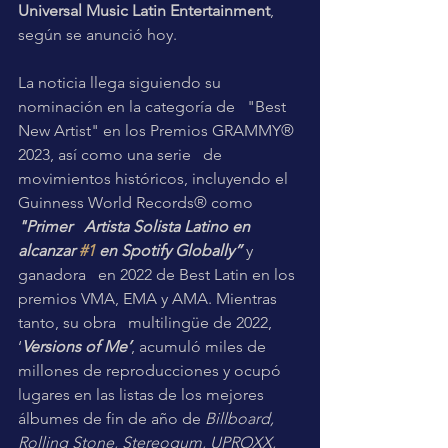
Universal Music Latin Entertainment
, 
según se anunció hoy.
La noticia llega siguiendo su 
nominación en la categoría de   "Best 
New Artist" en los Premios GRAMMY® 
2023, así como una serie   de 
movimientos históricos, incluyendo el 
Guinness World Records® como 
"Primer   Artista Solista Latino en 
alcanzar 
#1
 en Spotify Globally”
y 
ganadora   en 2022 de Best Latin en los 
premios VMA, EMA y AMA. Mientras 
tanto, su obra   multilingüe de 2022, 
‘
Versions of Me’
, acumuló miles de   
millones de reproducciones y ocupó 
lugares en las listas de los mejores   
álbumes de fin de año de 
Billboard, 
Rolling Stone, Stereogum, UPROXX,   