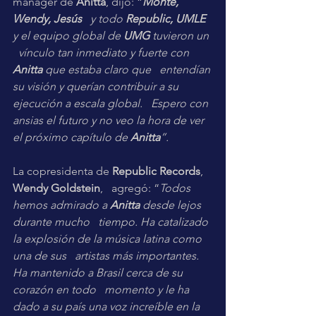
manager de 
Anitta
, dijo: “
Monte, 
Wendy, Jesús
   y todo 
Republic, UMLE
y el equipo global de 
UMG
 tuvieron un 
  vínculo tan inmediato y fuerte con 
Anitta
 que estaba claro que   entendían 
su visión y querían contribuir a su 
ejecución a escala global.   Espero con 
ansias el futuro y no veo la hora de ver 
el próximo capítulo de 
Anitta
”.
La copresidenta de 
Republic Records
, 
Wendy Goldstein
,   agregó: “
Todos 
hemos admirado a 
Anitta
 desde lejos 
durante mucho   tiempo. Ha catalizado 
la explosión de la música latina como 
una de sus   artistas más importantes. 
Ha mantenido a Brasil cerca de su 
corazón en todo   momento y le ha 
dado a su país una voz increíble en la 