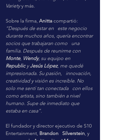
Variety
 y más.
Sobre la firma, 
Anitta
 compartió: 
“Después de estar en   este negocio 
durante muchos años, quería encontrar 
socios que trabajaran como   una 
familia. Después de reunirme con 
Monte
, 
Wendy
, su equipo en   
Republic
 y 
Jesús López
, me quedé 
impresionada. Su pasión,   innovación, 
creatividad y visión es increíble. No 
solo me sentí tan conectada   con ellos 
como artista, sino también a nivel 
humano. Supe de inmediato que   
estaba en casa”.
El fundador y director ejecutivo de S10 
Entertainment, 
Brandon   Silverstein
, y 