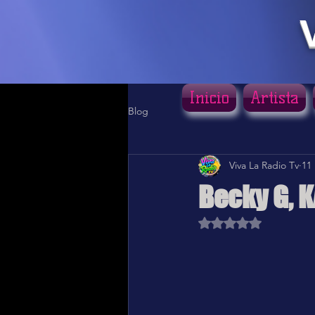
Inicio
Artista
Blog
Viva La Radio Tv
11
Becky G, K
Obtuvo NaN de 5 estr