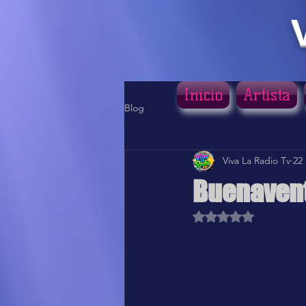
Inicio
Artista
Blog
Viva La Radio Tv
22
Buenavent
Obtuvo NaN de 5 estr