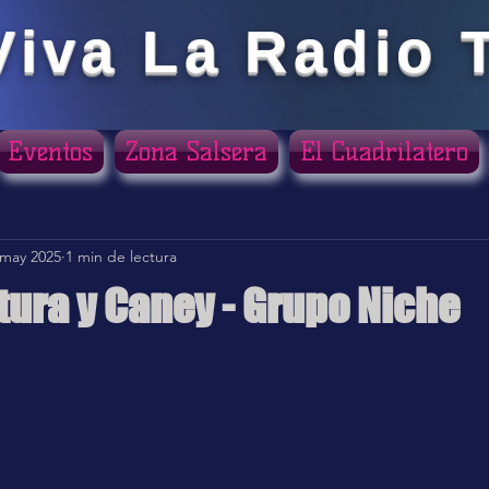
Viva La Radio 
Eventos
Zona Salsera
El Cuadrilatero
 may 2025
1 min de lectura
ura y Caney - Grupo Niche
ellas.