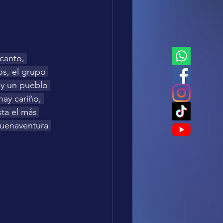
canto, 
s, el grupo 
ay un pueblo 
ay cariño, 
ta el más 
Buenaventura 