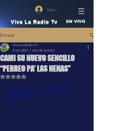
Iniciar sesión
Viva La Radio Tv
EN VIVO
Entrada
Viva La Radio Tv
8 oct 2021
1 min de lectura
CAMI SU NUEVO SENCILLO
“PERREO PA’ LAS NENAS”
Obtuvo NaN de 5 estrellas.
https://www.youtube.com/watch?
v=fISsrCYXr6U