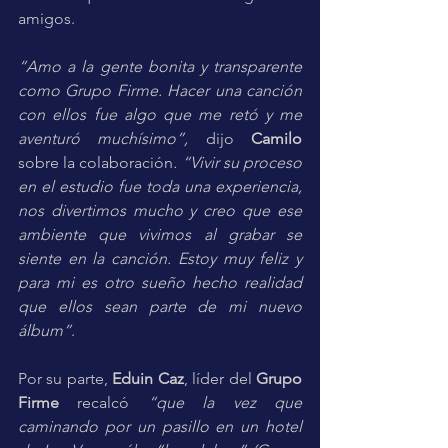
amigos. 
“Amo a la gente bonita y transparente 
como Grupo Firme. Hacer una canción 
con ellos fue algo que me retó y me 
aventuró muchísimo”, 
dijo 
Camilo 
sobre la colaboración
. “Vivir su proceso 
en el estudio fue toda una experiencia, 
nos divertimos mucho y creo que ese 
ambiente que vivimos al grabar se 
siente en la canción. Estoy muy feliz y 
para mi es otro sueño hecho realidad 
que ellos sean parte de mi nuevo 
álbum”
.
Por su parte, 
Eduin Caz
, líder del 
Grupo 
Firme
 recalcó 
“que la vez que 
caminando por un pasillo en un hotel 