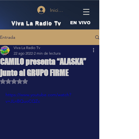
Iniciar sesión
Viva La Radio Tv
EN VIVO
Entrada
Viva La Radio Tv
22 ago 2022
2 min de lectura
CAMILO presenta “ALASKA”
junto al GRUPO FIRME
Obtuvo NaN de 5 estrellas.
https://www.youtube.com/watch?
v=JLnBQuoCQZc