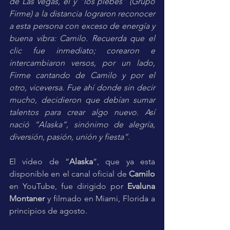
de Las Vegas, él y “los plebes” (Grupo 
Firme) a la distancia lograron reconocer 
a esta persona con exceso de energía y 
buena vibra: Camilo. Recuerda que el 
clic fue inmediato; corearon e 
intercambiaron versos, por un lado, 
Firme cantando de Camilo y por el 
otro, viceversa. Fue ahí donde sin decir 
mucho, decidieron que debían sumar 
talentos para crear algo nuevo. Así 
nació “Alaska”, sinónimo de alegría, 
diversión, pasión, unión y fiesta”. 
El vídeo de “
Alaska
”, que ya esta 
disponible en el canal oficial de 
Camilo 
en YouTube, fue dirigido por 
Evaluna 
Montaner
 y filmado en Miami, Florida a 
principios de agosto. 