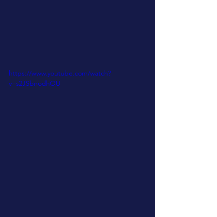
https://www.youtube.com/watch?
v=s2JSbnodhOU