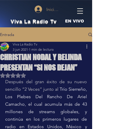
Iniciar sesión
Viva La Radio Tv
EN VIVO
Entrada
Viva La Radio Tv
3 jun 2021
1 min de lectura
CHRISTIAN NODAL Y BELINDA
PRESENTAN “SI NOS DEJAN”
Obtuvo NaN de 5 estrellas.
Después del gran éxito de su nuevo 
sencillo “2 Veces” junto al 
Trío Sierreño, 
Los Plebes Del Rancho De Ariel 
Camacho, el cual acumula más de 43 
millones de streams globales, y 
continúa en los primeros lugares de 
radio en Estados Unidos, México y 