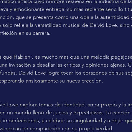
smático artista cuyo nombre resuena en la industria de la
eva y emocionante entrega: su más reciente sencillo tit
nción, que se presenta como una oda a la autenticidad y
olo refleja la versatilidad musical de Deivid Love, sino
flexión en su carrera.
s que Hablen', es mucho más que una melodía pegajosa;
na invitación a desafiar las críticas y opiniones ajenas. C
rofundas, Deivid Love logra tocar los corazones de sus se
esperando ansiosamente su nueva creación.
ivid Love explora temas de identidad, amor propio y la i
en un mundo lleno de juicios y expectativas. La canción i
 imperfecciones, a celebrar su singularidad y a dejar que
vanezcan en comparación con su propia verdad.