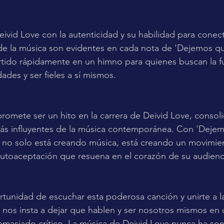
vid Love con la autenticidad y su habilidad para conect
de la música son evidentes en cada nota de 'Dejemos qu
tido rápidamente en un himno para quienes buscan la f
dades y ser fieles a sí mismos.
promete ser un hito en la carrera de Deivid Love, conso
 más influyentes de la música contemporánea. Con 'Deje
e no solo está creando música, está creando un movimie
toaceptación que resuena en el corazón de su audienc
rtunidad de escuchar esta poderosa canción y unirte a l
s nos insta a dejar que hablen y ser nosotros mismos e
emasiado crítico. La música de Deivid Love nunca ha so