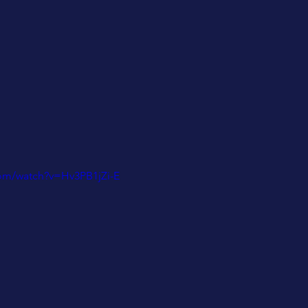
com/watch?v=Hv3PB1jZi-E