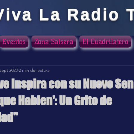
Viva La Radio 
Eventos
Zona Salsera
El Cuadrilatero
 sept 2023
2 min de lectura
ve Inspira con su Nuevo Sen
ue Hablen': Un Grito de
dad"
ellas.