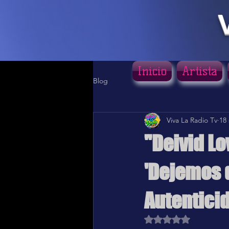
Inicio
Artista
Blog
Viva La Radio Tv
18
"Deivid Lo
'Dejemos q
Autentici
Obtuvo NaN de 5 estr