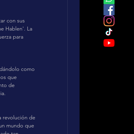
ar con sus 
e Hablen'. La 
uerza para 
lidándolo como 
mos que 
nto de 
ia.
a revolución de 
n un mundo que 
nado tan 