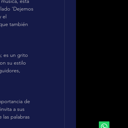
 música, está 
ulado 'Dejemos 
 el 
 que también 
 es un grito 
on su estilo 
guidores, 
mportancia de 
nvita a sus 
 las palabras 