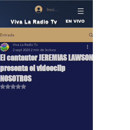
Iniciar sesión
Viva La Radio Tv
EN VIVO
Entrada
Viva La Radio Tv
2 sept 2024
2 min de lectura
El cantautor JEREMIAS LAWSON
presenta el videoclip
NOSOTROS
Obtuvo NaN de 5 estrellas.