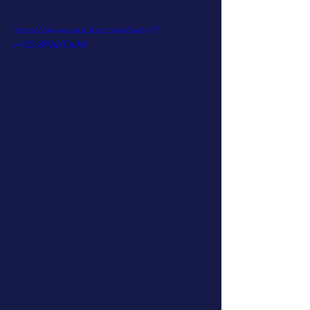
https://www.youtube.com/watch?
v=C5r8F0sYOeM