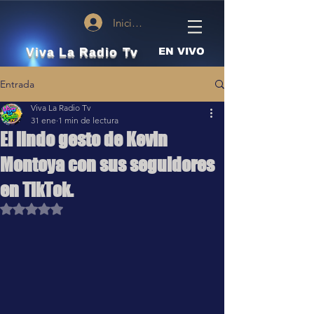
Iniciar sesión
Viva La Radio Tv
EN VIVO
Entrada
Viva La Radio Tv
31 ene
1 min de lectura
El lindo gesto de Kevin
Montoya con sus seguidores
en TikTok.
Obtuvo NaN de 5 estrellas.