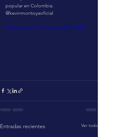
popular en Colombia.
@kevinmontoyaoficial
https://youtube.com/shorts/dJ2GY54tR4s
Ver todo
Entradas recientes