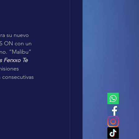
ara su nuevo 
YS ON con un 
no. “Malibu” 
s Ferxxo Te 
misiones 
 consecutivas 