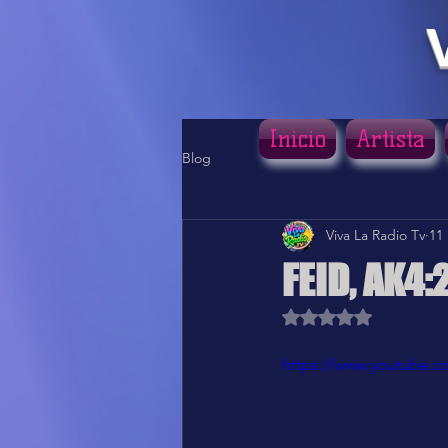
Inicio
Artista
Blog
Viva La Radio Tv
11
FEID, AK4:
Obtuvo NaN de 5 estr
https://www.youtube