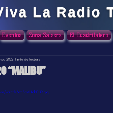
Viva La Radio 
Eventos
Zona Salsera
El Cuadrilatero
 nov 2022
1 min de lectura
20 “MALIBU”
ellas.
.com/watch?v=5m6JckEUXqg