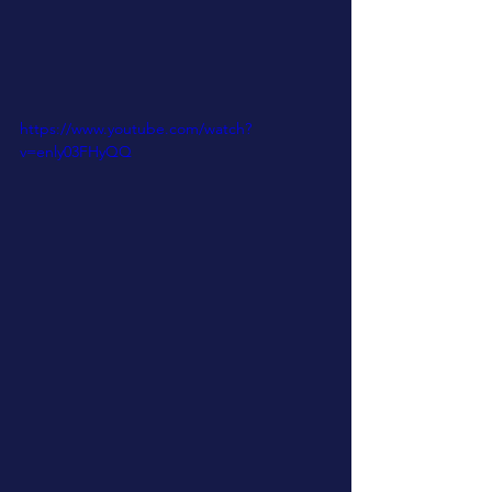
https://www.youtube.com/watch?
v=enly03FHyQQ