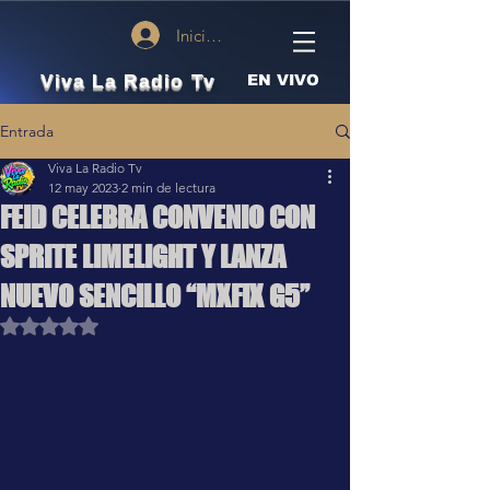
Iniciar sesión
Viva La Radio Tv
EN VIVO
Entrada
Viva La Radio Tv
12 may 2023
2 min de lectura
FEID CELEBRA CONVENIO CON
SPRITE LIMELIGHT Y LANZA
NUEVO SENCILLO “MXFIX G5”
Obtuvo NaN de 5 estrellas.