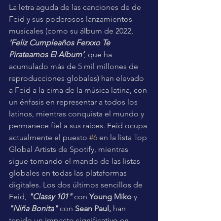
La letra aguda de las canciones de de 
Feid y sus poderosos lanzamientos 
musicales (como su álbum de 2022, 
‘Feliz Cumpleaños Ferxxo Te 
Pirateamos El Album’
, que ha 
acumulado más de 5 mil millones de 
reproducciones globales) han elevado 
a Feid a la cima de la música latina, con 
un énfasis en representar a todos los 
latinos, mientras conquista el mundo y 
permanece fiel a sus raíces. Feid ocupa 
actualmente el puesto 
#6
 en la lista Top 
Global Artists de Spotify, mientras 
sigue tomando el mando de las listas 
globales en todas las plataformas 
digitales. Los dos últimos sencillos de 
Feid, 
"Classy 101"
 con 
Young Miko
 y 
"Niña Bonita" 
con 
Sean Paul,
 han 
tenido un impacto significativo en 