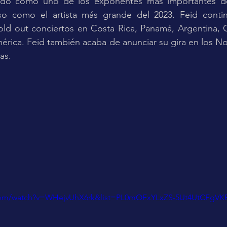
ido como uno de los exponentes más importantes de
so como el artista más grande del 2023. Feid contin
old out conciertos en Costa Rica, Panamá, Argentina, C
érica. Feid también acaba de anunciar su gira en los No
as. 
.com/watch?v=WHejvUhX6rk&list=PL0mOFxYLxZS-5Ut4UtCFgV