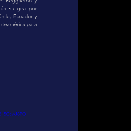
l Reggaeton y 
úa su gira por 
hile, Ecuador y 
rteamérica para 
KB_5CcwJ8PO