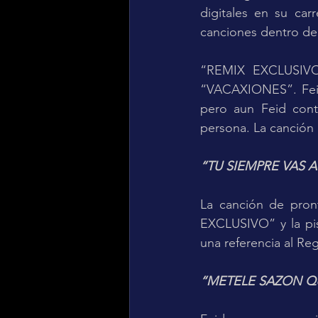
digitales en su car
canciones dentro del
“REMIX EXCLUSIVO”
“VACAXIONES”. Feid 
pero aun Feid conti
persona. La canción
“TU SIEMPRE VAS A
La canción de pron
EXCLUSIVO” y la pi
una referencia al Re
“METELE SAZON Q