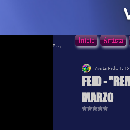
Inicio
Artista
Blog
Viva La Radio Tv
16
FEID - "R
MARZO
Obtuvo NaN de 5 estr