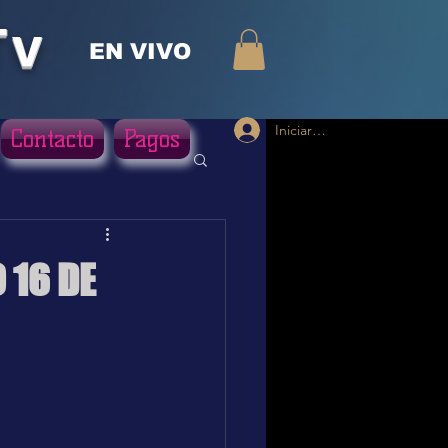
Tv
EN VIVO
Iniciar sesión
Contacto
Pagos
 16 DE