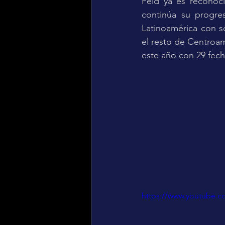
Feid ya es reconoc
continúa su progre
Latinoamérica con s
el resto de Centroam
este año con 29 fech
https://www.youtube