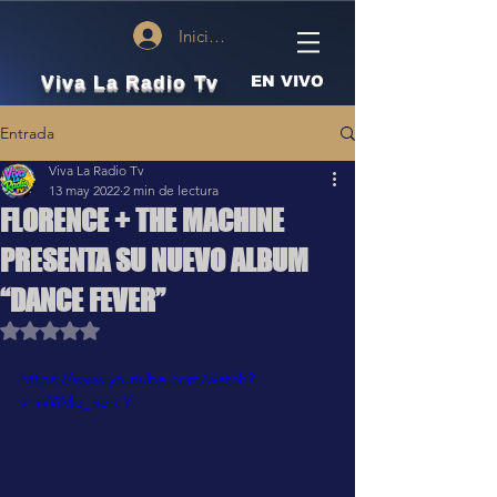
Iniciar sesión
Viva La Radio Tv
EN VIVO
Entrada
Viva La Radio Tv
13 may 2022
2 min de lectura
FLORENCE + THE MACHINE
PRESENTA SU NUEVO ALBUM
“DANCE FEVER”
Obtuvo NaN de 5 estrellas.
https://www.youtube.com/watch?
v=rWiMp_nen-Y