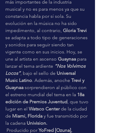
más importantes de la industria 
musical y no es para menos ya que su 
constancia habla por sí sola. Su 
evolución en la música no ha sido 
impedimento, al contrario, 
Gloria Trevi
se adapta a todo tipo de generaciones 
y sonidos para seguir siendo tan 
vigente como en sus inicios. Hoy, se 
une al artista en ascenso 
Guaynaa
 para 
lanzar el tema ardiente 
“Nos Volvimos 
Locos”
, bajo el sello de 
Universal 
Music Latino
. Además, anoche 
Trevi y 
Guaynaa
 sorprendieron al público con 
el estreno mundial del tema en la 
18a 
edición de Premios Juventud
, que tuvo 
lugar en el 
Watsco Center 
de la ciudad 
de 
Miami, Florida
 y fue transmitido por 
la cadena 
Univision. 
 Producido por 
YoFred [Ozuna], 