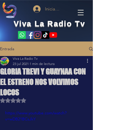
Iniciar sesión
Viva La Radio Tv
Entrada
Viva La Radio Tv
23 jul 2021
1 min de lectura
GLORIA TREVI Y GUAYNAA CON
EL ESTRENO NOS VOLVIMOS
LOCOS
Obtuvo NaN de 5 estrellas.
https://www.youtube.com/watch?
v=wDB21BCsJkY