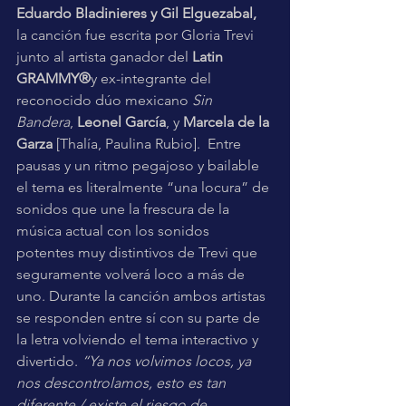
Eduardo Bladinieres y Gil Elguezabal, 
la canción fue escrita por Gloria Trevi 
junto al artista ganador del 
Latin 
GRAMMY®
y ex-integrante del 
reconocido dúo mexicano 
Sin 
Bandera
, 
Leonel García
, y 
Marcela de la 
Garza 
[Thalía, Paulina Rubio].  Entre 
pausas y un ritmo pegajoso y bailable 
el tema es literalmente “una locura” de 
sonidos que une la frescura de la 
música actual con los sonidos 
potentes muy distintivos de Trevi que 
seguramente volverá loco a más de 
uno. Durante la canción ambos artistas 
se responden entre sí con su parte de 
la letra volviendo el tema interactivo y 
divertido. 
“Ya nos volvimos locos, ya 
nos descontrolamos, esto es tan 
diferente / existe el riesgo de 