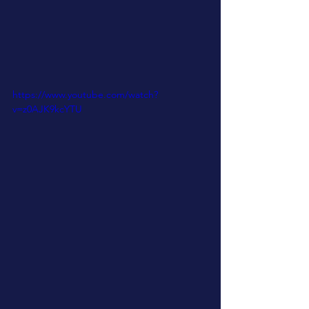
https://www.youtube.com/watch?
v=z0AJK9kcYTU