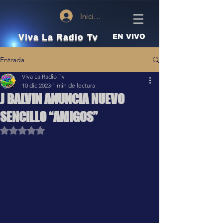
Iniciar sesión
Viva La Radio Tv
EN VIVO
Entrada
Viva La Radio Tv
10 dic 2023
1 min de lectura
J BALVIN ANUNCIA NUEVO
SENCILLO “AMIGOS”
Obtuvo NaN de 5 estrellas.