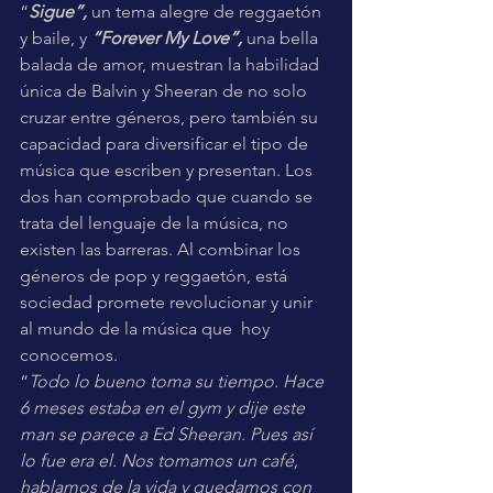
“
Sigue”, 
un tema alegre de reggaetón 
y baile, y 
“Forever My Love”,
 una bella 
balada de amor, muestran la habilidad 
única de Balvin y Sheeran de no solo 
cruzar entre géneros, pero también su 
capacidad para diversificar el tipo de 
música que escriben y presentan. Los 
dos han comprobado que cuando se 
trata del lenguaje de la música, no 
existen las barreras. Al combinar los 
géneros de pop y reggaetón, está 
sociedad promete revolucionar y unir 
al mundo de la música que  hoy 
conocemos. 
“
Todo lo bueno toma su tiempo. Hace 
6 meses estaba en el gym y dije este 
man se parece a Ed Sheeran. Pues así 
lo fue era el. Nos tomamos un café, 
hablamos de la vida y quedamos con 