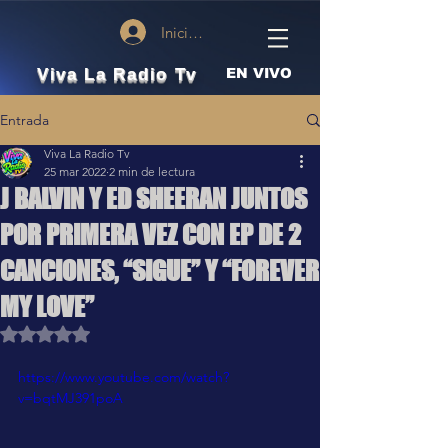
Iniciar sesión
Viva La Radio Tv
EN VIVO
Entrada
Viva La Radio Tv
25 mar 2022
2 min de lectura
J BALVIN Y ED SHEERAN JUNTOS
POR PRIMERA VEZ CON EP DE 2
CANCIONES, “SIGUE” Y “FOREVER
MY LOVE”
Obtuvo NaN de 5 estrellas.
https://www.youtube.com/watch?
v=bqtMJ391poA