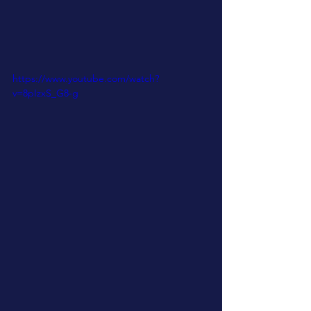
https://www.youtube.com/watch?
v=8pIzxS_G8-g