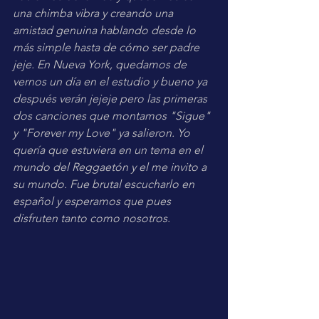
una chimba vibra y creando una 
amistad genuina hablando desde lo 
más simple hasta de cómo ser padre 
jeje. En Nueva York, quedamos de 
vernos un día en el estudio y bueno ya 
después verán jejeje pero las primeras 
dos canciones que montamos "Sigue" 
y "Forever my Love" ya salieron. Yo 
quería que estuviera en un tema en el 
mundo del Reggaetón y el me invito a 
su mundo. Fue brutal escucharlo en 
español y esperamos que pues 
disfruten tanto como nosotros.