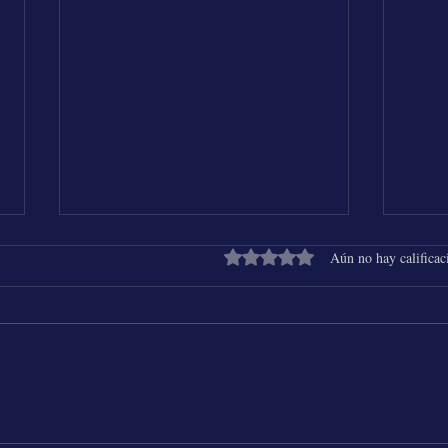
Obtuvo 0 de 5 estrellas.
Aún no hay calificac
Shakira & Beéle - ALGO TÚ
25 Añ
Chich