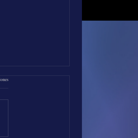
iones
os de Música con Los
es Vallenatos