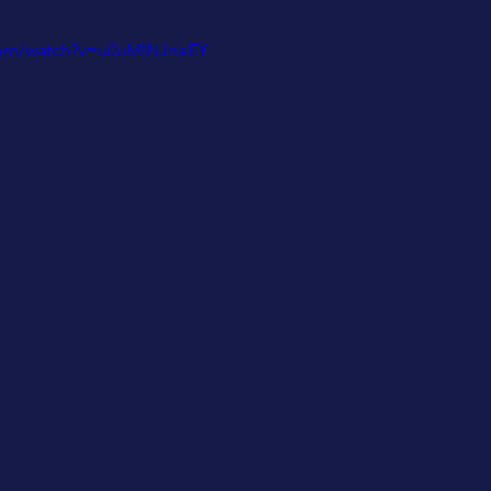
com/watch?v=u0uMlNJneEY