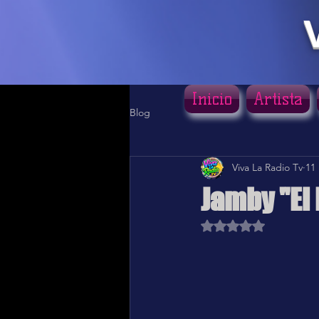
Inicio
Artista
Blog
Viva La Radio Tv
11
Jamby "El 
Obtuvo NaN de 5 estr