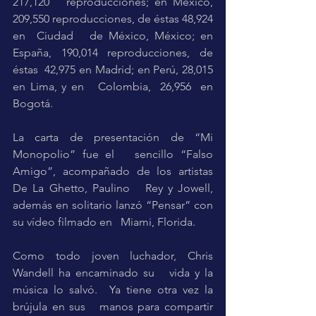
217,120   reproducciones; en México, 
209,550 reproducciones, de éstas 48,924  
en  Ciudad   de México, México; en 
España, 190,014 reproducciones, de   
éstas  42,975 en Madrid; en Perú, 28,015  
en Lima, y en   Colombia,  26,956  en 
Bogotá.
La carta de presentación de “Mi 
Monopolio” fue el   sencillo “Falso 
Amigo”, acompañado de los artistas 
De La Ghetto, Paulino   Rey y Jowell, 
además en solitario lanzó “Pensar” con 
su vídeo filmado en   Miami, Florida. 
Como todo joven luchador, Chris 
Wandell ha encaminado su   vida y la 
música lo salvó.  Ya tiene otra vez la 
brújula en sus   manos para compartir 