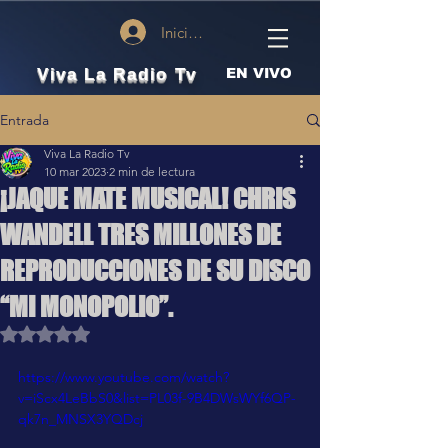
Iniciar sesión
Viva La Radio Tv
EN VIVO
Entrada
Viva La Radio Tv
10 mar 2023
2 min de lectura
¡JAQUE MATE MUSICAL! CHRIS
WANDELL TRES MILLONES DE
REPRODUCCIONES DE SU DISCO
“MI MONOPOLIO”.
Obtuvo NaN de 5 estrellas.
https://www.youtube.com/watch?
v=iScx4LeBbS0&list=PL03f-9B4DWsWYf6QP-
qk7n_MNSX3YQDcj