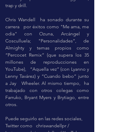
trap y drill.
Chris Wandell  ha sonado durante su 
carrera   por éxitos como "Me ama, me 
odia" con Ozuna, Arcángel y   
Cosculluela; "Personalidades”, de 
Almighty y temas propios como   
“Percocet Remix” (que supera los 35 
millones de reproducciones en 
YouTube),   “Aquella vez” (con Lyanno y 
Lenny Tavárez) y “Cuando bebo” junto 
a Jay   Wheeler. Al mismo tiempo,  ha 
trabajado con otros colegas como   
Farruko, Bryant Myers y Brytiago, entre 
otros. 
Puede seguirlo en las redes sociales, 
Twitter como   chriswandellpr / 