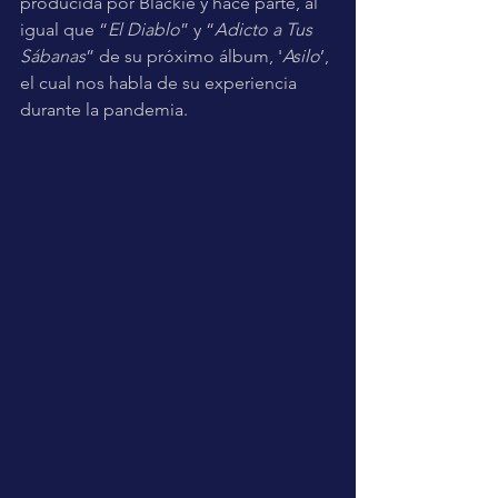
producida por Blackie y hace parte, al 
igual que “
El Diablo
” y “
Adicto a Tus 
Sábanas
” de su próximo álbum, '
Asilo
’, 
el cual nos habla de su experiencia 
durante la pandemia.