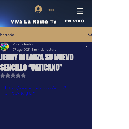
Iniciar sesión
Viva La Radio Tv
EN VIVO
Entrada
Viva La Radio Tv
27 ago 2021
1 min de lectura
JERRY DI LANZA SU NUEVO
SENCILLO “VATICANO”
Obtuvo NaN de 5 estrellas.
https://www.youtube.com/watch?
v=c5mYUVgUnFI