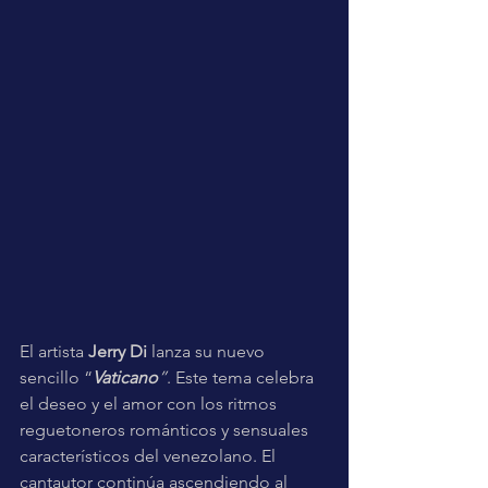
El artista 
Jerry Di
 lanza su nuevo 
sencillo “
Vaticano
”
. Este tema celebra 
el deseo y el amor con los ritmos 
reguetoneros románticos y sensuales  
característicos del venezolano. El 
cantautor continúa ascendiendo al 