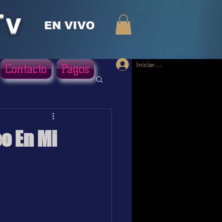
Tv
EN VIVO
Iniciar sesión
Contacto
Pagos
eo En Mi