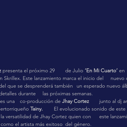
z 
presenta el próximo 29 	de Julio 
‘En Mi Cuarto’ 
en 	
lex. Este lanzamiento marca el inicio del 	nuevo ciclo musical 
esprenderá también 	un esperado nuevo álbum del que se 
conocerán más detalles durante 	las próximas semanas. 
es una 	co-producción de 
Jhay Cortez 	
junto al dj 
uertorriqueño 
Tainy. 	
El evolucionado sonido de este 	tema es una 
atilidad de Jhay Cortez quien con 	este lanzamiento sigue 
posicionándose como el artista más exitoso 	del género.