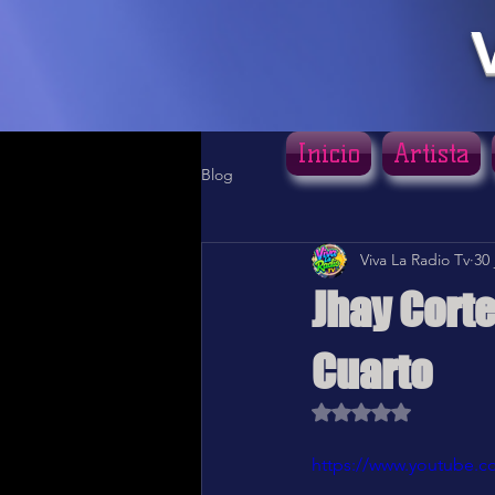
Inicio
Artista
Blog
Viva La Radio Tv
30 
Jhay Corte
Cuarto
Obtuvo NaN de 5 estr
https://www.youtube