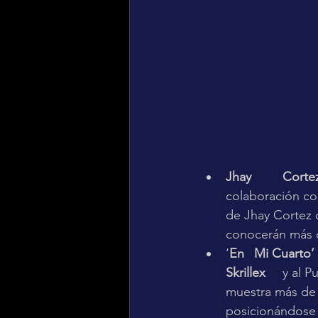
Jhay 	Corte
colaboración con Skril
de Jhay Cortez del que se d
‘
En 	Mi Cuarto’ 
Skrillex 	
y al P
muestra más de la vers