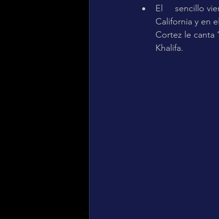
El 	sencillo viene acompañado de un video musical que se grabó en un 	desierto de 
California y en el que se ref
Cortez le canta ‘En Mi Cuarto’ 	a la prota
Khalifa. 