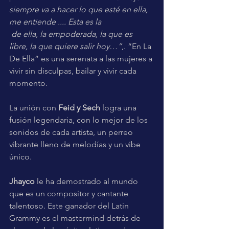
siempre va a hacer lo que esté en ella, 
me entiende .... Esta es la  
de ella, la empoderada, la que es 
libre, la que quiere salir hoy…”
,. “En La 
De Ella” es una serenata a las mujeres a 
vivir sin disculpas, bailar y vivir cada 
momento.
La unión con 
Feid y Sech 
logra una 
fusión legendaria, con lo mejor de los 
sonidos de cada artista, un perreo 
vibrante lleno de melodías y un vibe 
único. 
Jhayco
 le ha demostrado al mundo 
que es un compositor y cantante 
talentoso. Este ganador del Latin 
Grammy es el mastermind detrás de 