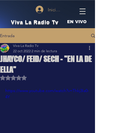
Iniciar sesión
Viva La Radio Tv
EN VIVO
Entrada
Viva La Radio Tv
22 oct 2022
2 min de lectura
JHAYCO/ FEID/ SECH - "EN LA DE
ELLA"
Obtuvo NaN de 5 estrellas.
https://www.youtube.com/watch?v=Thkj3Ia0-
4Y