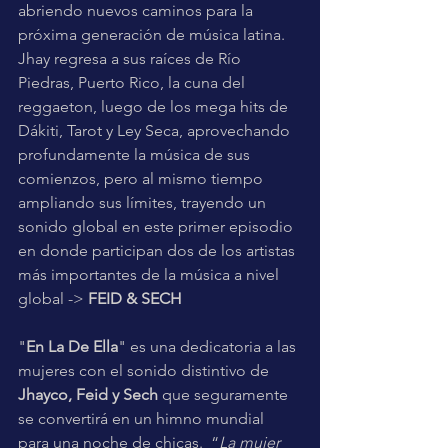
abriendo nuevos caminos para la 
próxima generación de música latina. 
Jhay regresa a sus raíces de Río 
Piedras, Puerto Rico, la cuna del 
reggaeton, luego de los mega hits de 
Dákiti, Tarot y Ley Seca, aprovechando 
profundamente la música de sus 
comienzos, pero al mismo tiempo 
ampliando sus límites, trayendo un 
sonido global en este primer episodio 
en donde participan dos de los artistas 
más importantes de la música a nivel 
global ->
 FEID & SECH
"
En La De Ella
" es una dedicatoria a las 
mujeres con el sonido distintivo de 
Jhayco, Feid y Sech
 que seguramente 
se convertirá en un himno mundial 
para una noche de chicas.  “
La mujer 