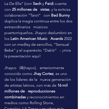
La De Ella
” (con 
Sech
 y 
Feid
) cuenta 
con 
25 millones de   vistas
, y la exitosa 
colaboración “
Tarot
”   con 
Bad Bunny
duplica la magia continua entre los dos 
extraordinarios   músicos 
puertorriqueños. Jhayco deslumbró en 
los 
Latin American Music   Awards
 2022 
con un medley de sencillos, “
Sensual   
Bebé
” y el superéxito “
Dakiti
”   - ¡mira 
la presentación
aquí
!
Jhayco   (
@jhayco
),   anteriormente 
conocido como 
Jhay Cortez
, es uno 
de los líderes de la   nueva generación 
de artistas latinos, con más de 
16 mil 
millones de   reproducciones 
combinadas
 y reconocimientos en 
medios como Rolling Stone,   
Complex, LA Times y muchos más. 