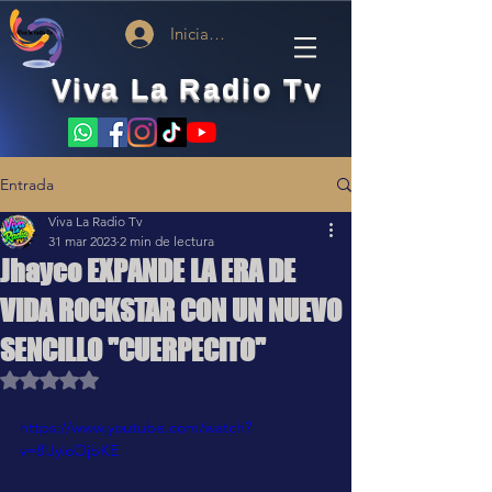
Iniciar sesión
Viva La Radio Tv
Entrada
Viva La Radio Tv
31 mar 2023
2 min de lectura
Jhayco EXPANDE LA ERA DE
VIDA ROCKSTAR CON UN NUEVO
SENCILLO "CUERPECITO"
Obtuvo NaN de 5 estrellas.
https://www.youtube.com/watch?
v=8lJyioOjbKE