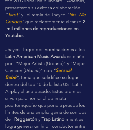
top 200 Global de Billboard.   Además, 
presentaron su exitosa colaboración
“
Tarot
”
 y   el remix de Jhayco 
“
No   Me 
Conoce
”
 que recientemente alcanzó 
2  
 mil millones de reproducciones en 
Youtube.
Jhayco   logró dos nominaciones a los 
Latin American Music Awards 
este año 
por   “Mejor Artista (Urbano)” y “Mejor 
Canción (Urbana)” con 
“
Sensual   
Bebé
”,
 tema que solidificó su lugar 
dentro del top 10 de la lista US   Latin 
Airplay el año pasado. Estos premios 
sirven para honrar al polímata   
puertorriqueño que pone a prueba los 
límites de una amplia gama de sonidos 
de   
Reggaetón
 y 
Trap Latino
 mientras 
logra generar un hilo   conductor entre 