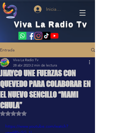
Iniciar sesión
Viva La Radio Tv
Entrada
Viva La Radio Tv
28 abr 2023
2 min de lectura
JHAYCO UNE FUERZAS CON
QUEVEDO PARA COLABORAR EN
EL NUEVO SENCILLO “MAMI
CHULA”
Obtuvo NaN de 5 estrellas.
https://www.youtube.com/watch?
v=e6ll0cjSG_U