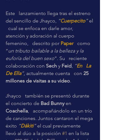
Este   lanzamiento llega tras el estreno 
del sencillo de Jhayco, 
“
Cuerpecito
”
 el 
  cual se enfoca en darle amor, 
atención y adoración al cuerpo 
femenino,   descrito por 
Paper
   como 
“
un tributo bailable a la belleza y la 
euforía del buen sexo
”. Su   reciente 
colaboración con 
Sech
 y 
Feid
, 
“
En   La 
De Ella
”, 
actualmente cuenta   con 
25 
millones de visitas a su video
.
Jhayco   también se presentó durante 
el concierto de 
Bad Bunny
 en 
Coachella
,   acompañándolo en un trío 
de canciones. Juntos cantaron el mega 
éxito 
“
Dákiti
”
 el cual previamente   
llevó al dúo a la posición 
#1
 en la lista 