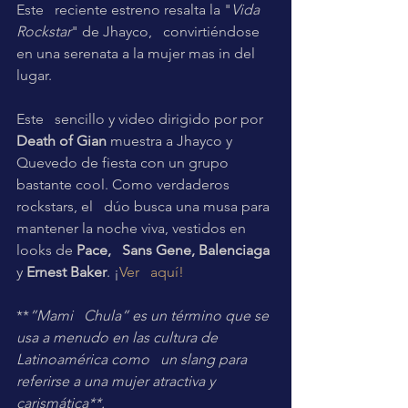
Este   reciente estreno resalta la "
Vida 
Rockstar
" de Jhayco,   convirtiéndose 
en una serenata a la mujer mas in del 
lugar. 
Este   sencillo y video dirigido por por 
Death of Gian
 muestra a Jhayco y   
Quevedo de fiesta con un grupo 
bastante cool. Como verdaderos 
rockstars, el   dúo busca una musa para 
mantener la noche viva, vestidos en 
looks de 
Pace,   Sans Gene, Balenciaga
y 
Ernest Baker
. ¡
Ver   aquí!
**
”Mami   Chula” es un término que se 
usa a menudo en las cultura de 
Latinoamérica como   un slang para 
referirse a una mujer atractiva y 
carismática**.