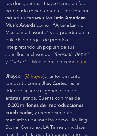
los dos géneros. Jhayco también fue 
nominado recientemente   por tercera 
vez en su carrera a los 
Latin American 
Music Awards
 como   “Artista Latino 
Masculino Favorito" y sorprendió en la 
gala de entrega   de premios 
interpretando un popurrí de sus 
sencillos, incluyendo 
“Sensual   Bebé"
y 
“Dakiti" 
- ¡Mira la presentación 
aquí
!
Jhayco   
(
@jhayco
),   anteriormente 
conocido como 
Jhay Cortez
, es un 
líder de la nueva   generación de 
artistas latinos. Cuenta con más de 
16,000 millones de   reproducciones 
combinadas
, y reconocimientos 
mediáticos de medios como   Rolling 
Stone, Complex, LA Times y muchos 
más. El artista puertorriqueño, que   es 