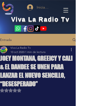
Iniciar sesión
Viva La Radio Tv
Entrada
Viva La Radio Tv
10 oct 2020
1 min de lectura
JOEY MONTANA, GREEICY Y CALI
& EL DANDEE SE UNEN PARA
LANZAR EL NUEVO SENCILLO,
“DESESPERADO”
Obtuvo NaN de 5 estrellas.