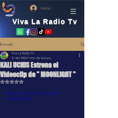
Iniciar sesión
Viva La Radio Tv
Entrada
Viva La Radio Tv
21 abr 2023
1 min de lectura
KALI UCHIS Estrena el
Videoclip de " MOONLIGHT "
Obtuvo NaN de 5 estrellas.
https://www.youtube.com/watch?
v=zBukbgTN0cE