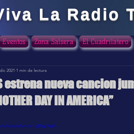
Viva La Radio 
Eventos
Zona Salsera
El Cuadrilatero
dic 2021
1 min de lectura
S estrena nueva cancion jun
NOTHER DAY IN AMERICA”
ellas.
com/watch?v=cw1qDzyiYW4