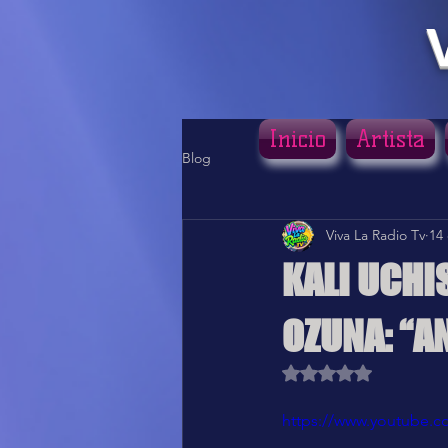
Inicio
Artista
Blog
Viva La Radio Tv
14 
KALI UCHI
OZUNA: “A
Obtuvo NaN de 5 estr
https://www.youtube.