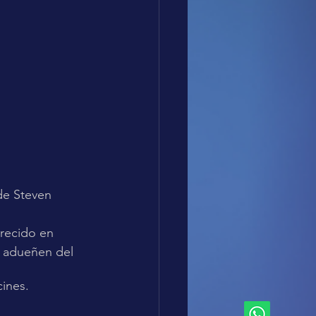
de Steven 
recido en 
e adueñen del 
cines.