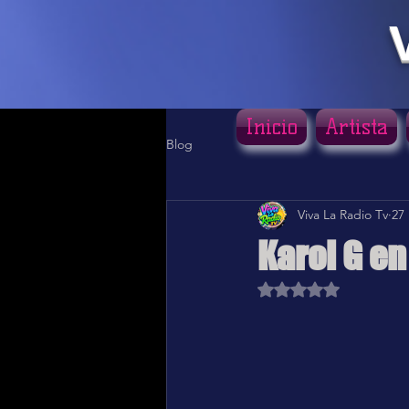
Inicio
Artista
Blog
Viva La Radio Tv
27
Karol G en
Obtuvo NaN de 5 estr