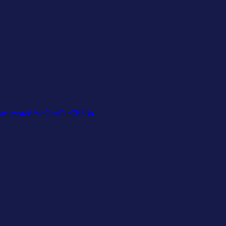
com/watch?v=2xpOjzCh5Us