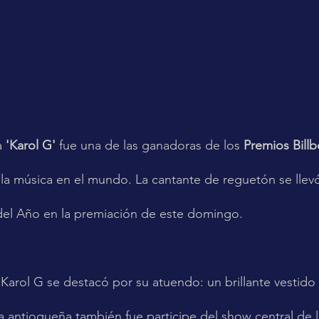
a 
'Karol G' 
fue una de las ganadoras de los 
Premios Bill
la música en el mundo. La cantante de reguetón se llevó
 del Año en la premiación de este domingo. 
arol G se destacó por su atuendo: un brillante vestido 
 La antioqueña también fue participe del show central de 