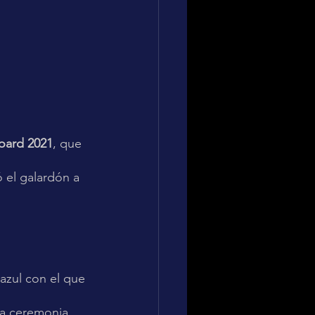
board 2021
, que 
 el galardón a 
azul con el que 
la ceremonia 