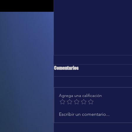
Comentarios
Agrega una calificación
Karol G, Greg Gonzalez - Después
Escribir un comentario...
de ti