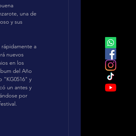
buena 
zarote, una de 
oso y sus 
á rápidamente a 
rá nuevos 
mios en los 
Álbum del Año 
no "KG0516" y 
ó un antes y 
tándose por 
estival.