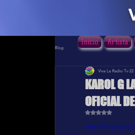
Inicio
Artista
Blog
Viva La Radio Tv
22
KAROL G L
OFICIAL D
Obtuvo NaN de 5 estr
https://www.youtube.