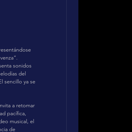
presentándose 
venza”. 
esenta sonidos 
elodías del 
 sencillo ya se 
nvita a retomar 
d pacífica, 
deo musical, el 
cia de 