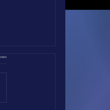
iones
os de Música con Los
es Vallenatos