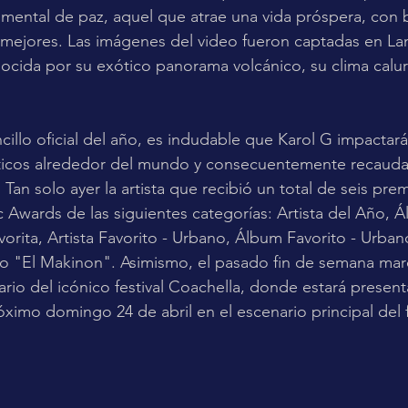
mental de paz, aquel que atrae una vida próspera, con 
mejores. Las imágenes del video fueron captadas en Lan
onocida por su exótico panorama volcánico, su clima calur
cillo oficial del año, es indudable que Karol G impactar
áticos alrededor del mundo y consecuentemente recauda
. Tan solo ayer la artista que recibió un total de seis pre
 Awards de las siguientes categorías: Artista del Año, 
vorita, Artista Favorito - Urbano, Álbum Favorito - Urba
o "El Makinon". Asimismo, el pasado fin de semana marc
rio del icónico festival Coachella, donde estará presen
ximo domingo 24 de abril en el escenario principal del f