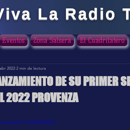
Viva La Radio 
Eventos
Zona Salsera
El Cuadrilatero
 abr 2022
2 min de lectura
ANZAMIENTO DE SU PRIMER S
EL 2022 PROVENZA
ellas.
com/watch?v=ca48oMV59LU