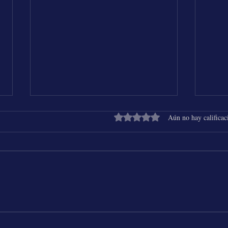
Obtuvo 0 de 5 estrellas.
Aún no hay calificac
Shakira & Beéle - ALGO TÚ
25 Añ
Chich