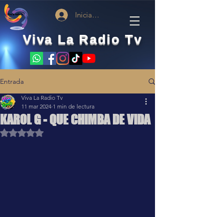
Iniciar sesión
Viva La Radio Tv
Entrada
Viva La Radio Tv
11 mar 2024
1 min de lectura
KAROL G - QUE CHIMBA DE VIDA
Obtuvo NaN de 5 estrellas.