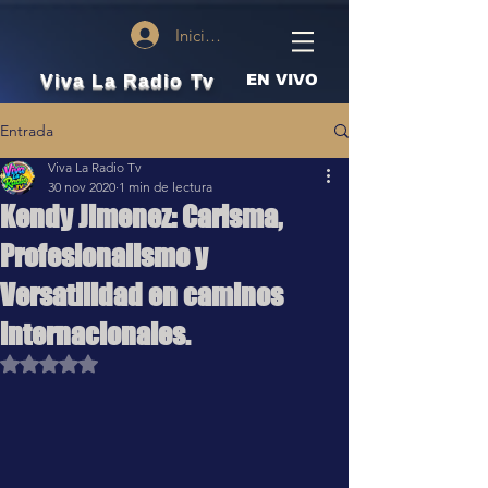
Iniciar sesión
Viva La Radio Tv
EN VIVO
Entrada
Viva La Radio Tv
30 nov 2020
1 min de lectura
Kendy Jimenez: Carisma,
Profesionalismo y
Versatilidad en caminos
internacionales.
Obtuvo NaN de 5 estrellas.