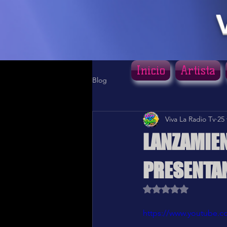
Inicio
Artista
Blog
Viva La Radio Tv
25
LANZAMIEN
PRESENTAN
Obtuvo NaN de 5 estr
https://www.youtube.