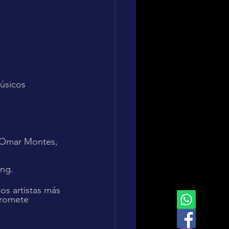
úsicos 
 España, en 	streaming.
os artistas más 
promete 