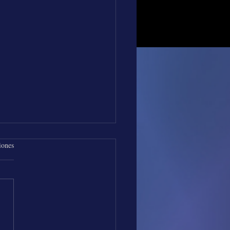
iones
os de Música con Los