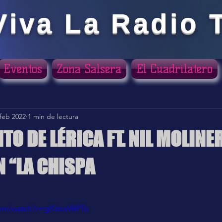
Viva La Radio 
Eventos
Zona Salsera
El Cuadrilatero
 feb 2022
1 min de lectura
TO DE LÉRICA FT. NIL MOLINE
 “LA CHISPA
ellas.
com/watch?v=gfGtcs9BPTo