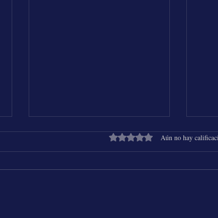
Obtuvo 0 de 5 estrellas.
Aún no hay calificac
Shakira & Beéle - ALGO TÚ
25 Añ