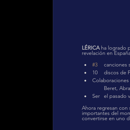
LÉRICA
 ha logrado 
revelación en España
#3
 	canciones
10 	discos d
Colaboraciones 	de la talla de Gente de Zona, Belinda, Juan Magan, Omar Montes,
	Beret, Ab
Ahora regresan con s
importantes del mom
convertirse en uno de