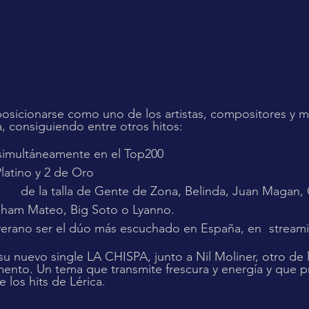
posicionarse como uno de los artistas, compositores y m
, consiguiendo entre otros hitos:
 simultáneamente en el Top200
e Platino y 2 de Oro
 
raham Mateo, Big Soto o Lyanno.
Ser 	el pasado verano ser el dúo más escuchado en
u nuevo single LA CHISPA, junto a Nil Moliner, otro de l
ento. Un tema que transmite frescura y energía y que 
 los hits de Lérica.