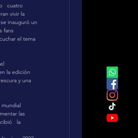
   cuatro 
an vivir la 
se inauguró un 
s fans 
cuchar el tema 
el 
n la edición 
rescura y una 
a mundial 
mentar las 
cibió   la 