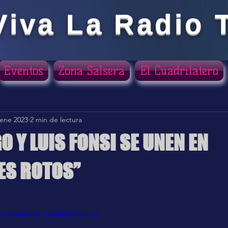
Viva La Radio 
Eventos
Zona Salsera
El Cuadrilatero
 ene 2023
2 min de lectura
O Y LUIS FONSI SE UNEN EN
ES ROTOS”
ellas.
.com/watch?v=pR862HV1mb0