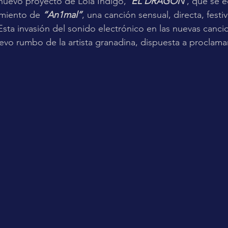
nuevo proyecto de Lola Indigo, 
‘EL DRAGÓN’
, que se e
amiento de 
“An1mal”
, una canción sensual, directa, festi
sta invasión del sonido electrónico en las nuevas canci
uevo rumbo de la artista granadina, dispuesta a proclamar
.