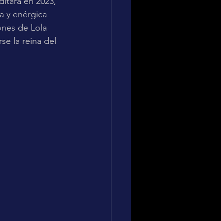
ditará en 2023, 
va y enérgica 
ones de Lola 
se la reina del 