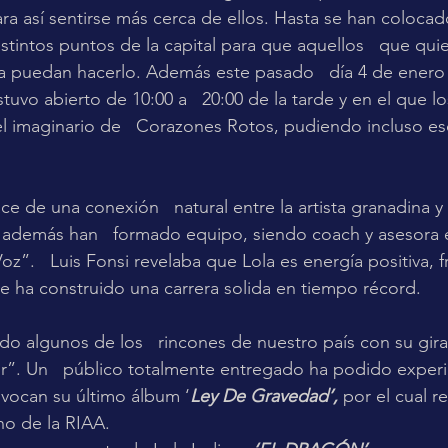
ra así sentirse más cerca de ellos. Hasta se han colocado
stintos puntos de la capital para que aquellos   que quier
a puedan hacerlo. Además este pasado   día 4 de enero 
uvo abierto de 10:00 a   20:00 de la tarde y en el que lo
el imaginario de   Corazones Rotos, pudiendo incluso es
e de una conexión   natural entre la artista granadina y 
 además han   formado equipo, siendo coach y asesora e
z”.   Luis Fonsi revelaba que Lola es energía positiva, f
ue ha construido una carrera solida en tiempo récord.
ido algunos de los   rincones de nuestro país con su gir
r”. Un   público totalmente entregado ha podido experi
vocan su último álbum ‘
Ley De Gravedad’,
 por el cual re
ino de la RIAA.