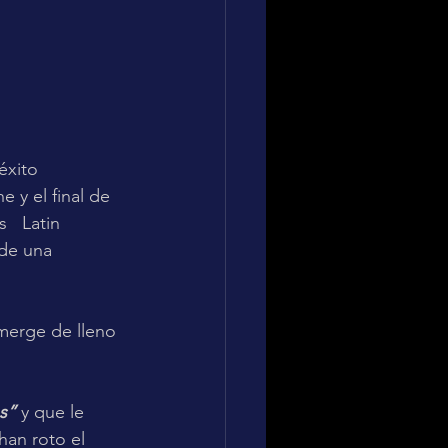
éxito 
e y el final de 
   Latin 
de una 
merge de lleno 
s”
 y que le 
an roto el   