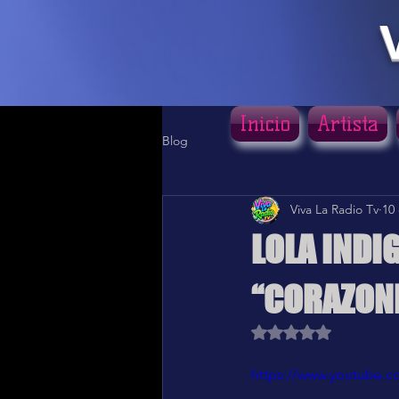
Inicio
Artista
Blog
Viva La Radio Tv
10
LOLA INDIG
“CORAZON
Obtuvo NaN de 5 estr
https://www.youtube