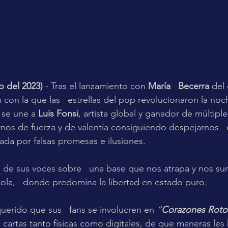
o del 2023)
 - Tras el lanzamiento con 
María   Becerra
 del 
 con la que las   estrellas del pop revolucionaron la noch
 se une a 
Luis Fonsi
, artista global y ganador de múltiples
os de fuerza y de valentía consiguiendo despejarnos   
ada por falsas promesas e ilusiones.
 de sus voces sobre   una base que nos atrapa y nos su
Lola,   donde predomina la libertad en estado puro.
querido que sus   fans se involucren en 
“
Corazones Roto
 cartas tanto físicas como digitales, de que maneras les h