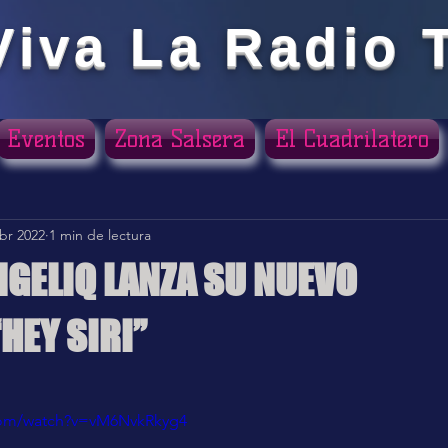
Viva La Radio 
Eventos
Zona Salsera
El Cuadrilatero
abr 2022
1 min de lectura
GELIQ LANZA SU NUEVO
HEY SIRI”
ellas.
com/watch?v=vM6NvkRkyg4