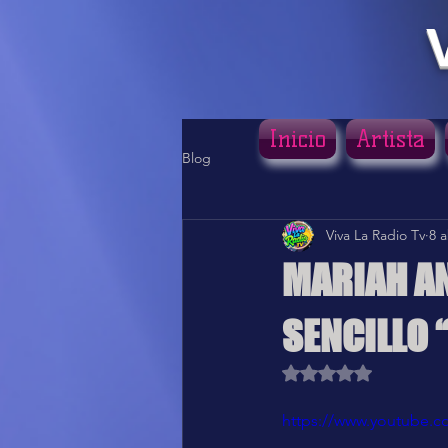
Inicio
Artista
Blog
Viva La Radio Tv
8 
MARIAH AN
SENCILLO “
Obtuvo NaN de 5 estr
https://www.youtube.