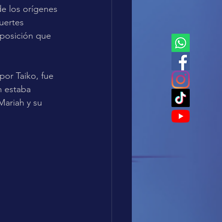
e los orígenes 
uertes 
posición que 
or Taiko, fue 
h estaba 
Mariah y su 