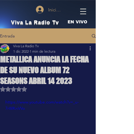
Iniciar sesión
Viva La Radio Tv
EN VIVO
Entrada
Viva La Radio Tv
1 dic 2022
1 min de lectura
METALLICA ANUNCIA LA FECHA
DE SU NUEVO ALBUM 72
SEASONS ABRIL 14 2023
Obtuvo NaN de 5 estrellas.
https://www.youtube.com/watch?v=_u-
7rWKnVVo