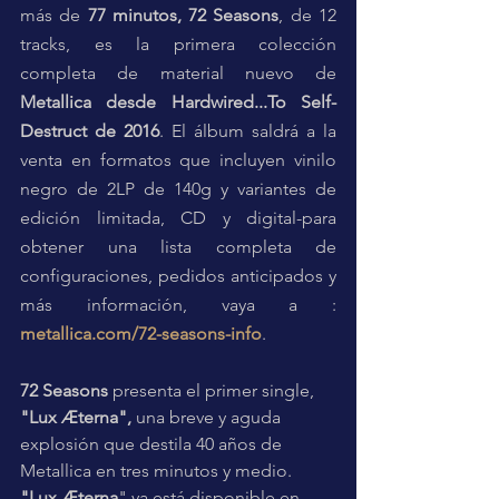
más de 
77 minutos, 72 Seasons
, de 12 
tracks, es la primera colección 
completa de material nuevo de 
Metallica desde Hardwired...To Self-
Destruct de 2016
. El álbum saldrá a la 
venta en formatos que incluyen vinilo 
negro de 2LP de 140g y variantes de 
edición limitada, CD y digital-para 
obtener una lista completa de 
configuraciones, pedidos anticipados y 
más información, vaya a : 
metallica.com/72-seasons-info
.
72 Seasons
 presenta el primer single, 
"Lux Æterna",
 una breve y aguda 
explosión que destila 40 años de 
Metallica en tres minutos y medio. 
"Lux Æterna
" ya está disponible en 