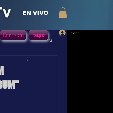
Tv
EN VIVO
Iniciar sesión
Contacto
Pagos
M
LBUM"