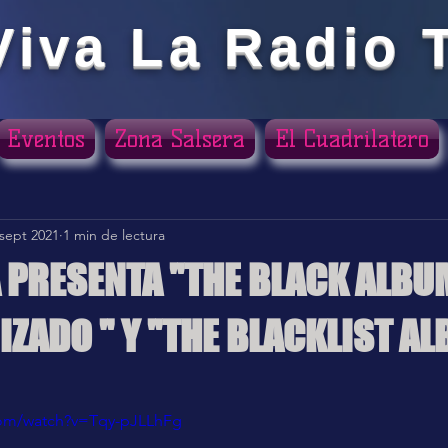
Viva La Radio 
Eventos
Zona Salsera
El Cuadrilatero
 sept 2021
1 min de lectura
 PRESENTA "THE BLACK ALBU
ZADO " Y "THE BLACKLIST A
ellas.
com/watch?v=Tqy-pJLLhFg