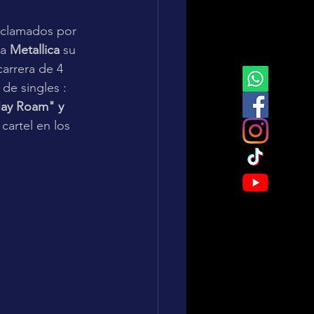
aclamados por 
a 
Metallica
 su 
carrera de 4 
de singles : 
May Roam" y 
cartel en los 