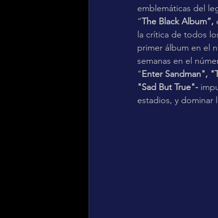
emblemáticas del le
“
The Black Album”, 
la crítica de todos l
primer álbum en el 
semanas en el número
"
Enter Sandman", "T
"Sad But True"-
 impu
estadios, y dominar l