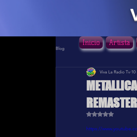
Inicio
Artista
Blog
Viva La Radio Tv
10
METALLICA
REMASTERI
Obtuvo NaN de 5 estr
https://www.youtube.