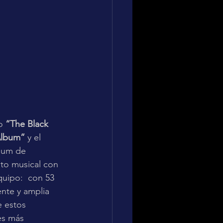
o 
“The Black 
Álbum”
 y el 
bum de 
ito musical con 
uipo:  con 53 
nte y amplia  
 estos 
es más 