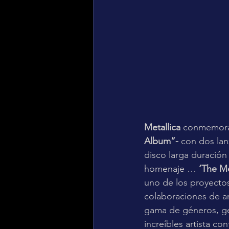
Metallica
 conmemora
Album”-
 con dos lan
disco larga duración
homenaje … 
‘The Me
uno de los proyecto
colaboraciones de ar
gama de géneros, ge
increíbles artista c