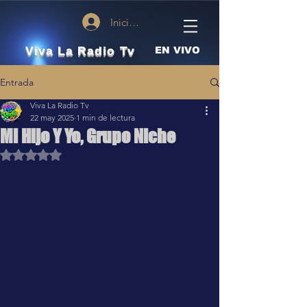
Iniciar sesión
Viva La Radio Tv
EN VIVO
Entrada
Viva La Radio Tv
22 may 2025
1 min de lectura
Mi Hijo Y Yo, Grupo Niche
Obtuvo NaN de 5 estrellas.