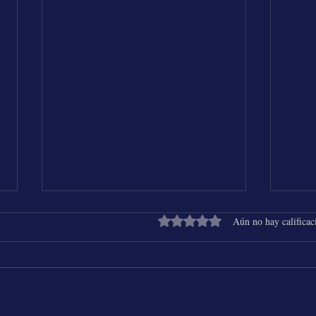
Obtuvo 0 de 5 estrellas.
Aún no hay calificac
Shakira & Beéle - ALGO TÚ