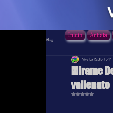
Inicio
Artista
Blog
Viva La Radio Tv
11
Mirame De 
vallenato
Obtuvo NaN de 5 estr