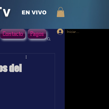
Tv
EN VIVO
Iniciar sesión
Contacto
Pagos
os del