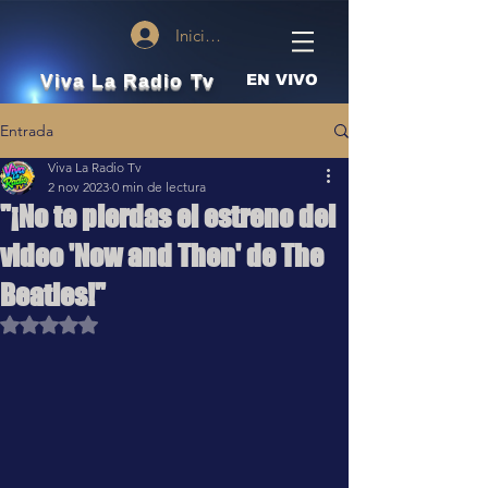
Iniciar sesión
Viva La Radio Tv
EN VIVO
Entrada
Viva La Radio Tv
2 nov 2023
0 min de lectura
"¡No te pierdas el estreno del
video 'Now and Then' de The
Beatles!"
Obtuvo NaN de 5 estrellas.