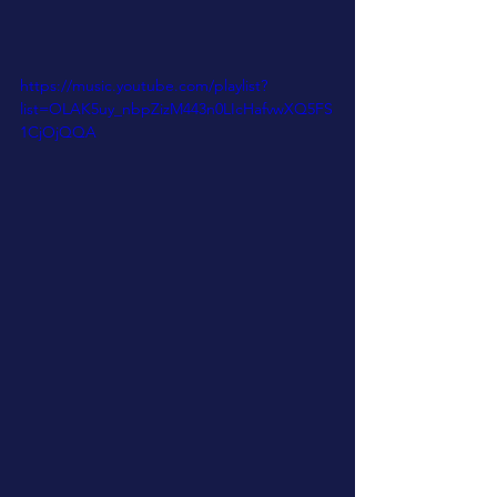
https://music.youtube.com/playlist?
list=OLAK5uy_nbpZizM443n0LIcHafvwXQ5FS
1CjOjQQA