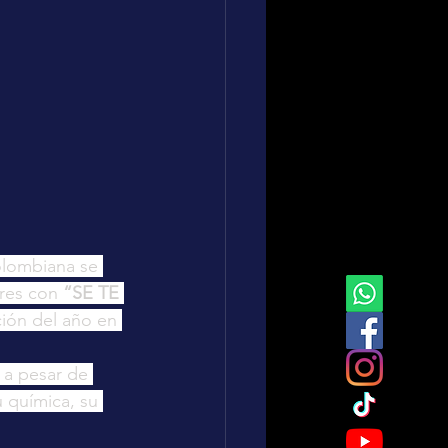
olombiana se 
res con 
“SE TE 
ión del año en 
 a pesar de 
 química, su 