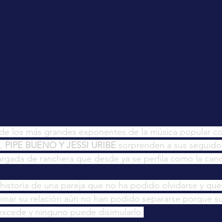
 de los más grandes exponentes de la música popular c
, 
PIPE BUENO Y JESSI URIBE
 sorprenden a sus seguido
argada de ranchera que desde ya se perfila como la canc
a historia de una pareja que no ha podido olvidarse y que
inar su relación aún no han podido separarse porque su
excede y ninguno puede disimularlo.