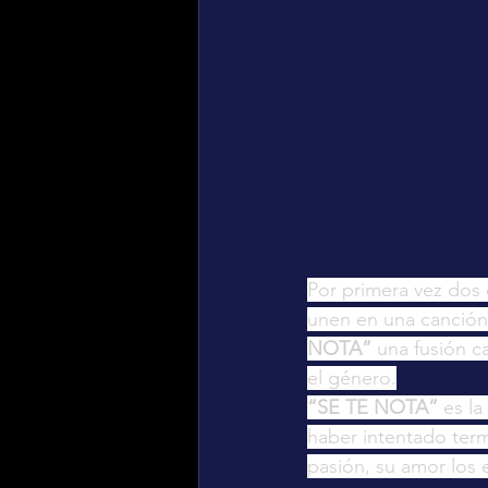
Por primera vez dos
unen en una canción
NOTA”
 una fusión c
el género.
“SE TE NOTA”
 es l
haber intentado term
pasión, su amor los 