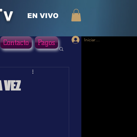
Tv
EN VIVO
Iniciar sesión
Contacto
Pagos
 VEZ