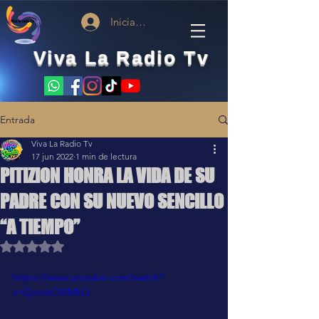
Iniciar sesión
Viva La Radio Tv
Entrada
Viva La Radio Tv
17 jun 2022
1 min de lectura
PITIZION HONRA LA VIDA DE SU
PADRE CON SU NUEVO SENCILLO
“A TIEMPO”
Obtuvo NaN de 5 estrellas.
https://www.youtube.com/watch?
v=ZjnmitCWMkQ