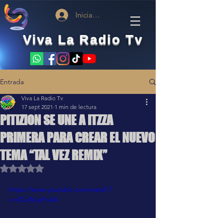
Iniciar sesión
Viva La Radio Tv
Entrada
Viva La Radio Tv
17 sept 2021
1 min de lectura
PITIZION SE UNE A ITZZA
PRIMERA PARA CREAR EL NUEVO
TEMA “TAL VEZ REMIX”
Obtuvo NaN de 5 estrellas.
https://www.youtube.com/watch?
v=4QvWvqFnk4I