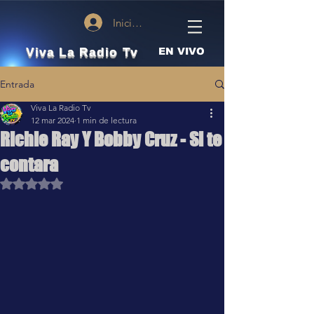
Iniciar sesión
Viva La Radio Tv
EN VIVO
Entrada
Viva La Radio Tv
12 mar 2024
1 min de lectura
Richie Ray Y Bobby Cruz - Si te
contara
Obtuvo NaN de 5 estrellas.