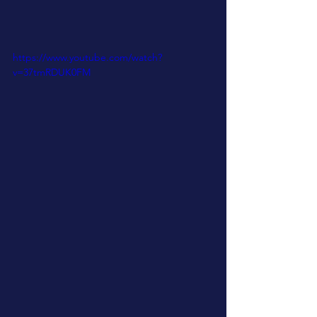
https://www.youtube.com/watch?
v=37tmRDUK0FM