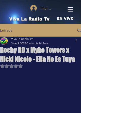
Iniciar sesión
Viva La Radio Tv
EN VIVO
Entrada
Viva La Radio Tv
3 sept 2023
0 min de lectura
Rochy RD x Myke Towers x
Nicki Nicole - Ella No Es Tuya
Obtuvo NaN de 5 estrellas.