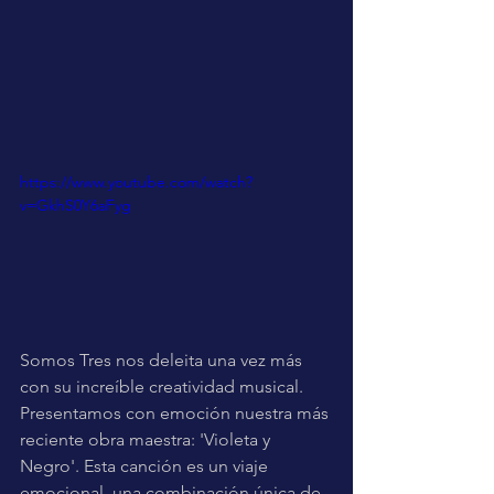
https://www.youtube.com/watch?
v=GkhS0Y6aFyg
Somos Tres nos deleita una vez más 
con su increíble creatividad musical. 
Presentamos con emoción nuestra más 
reciente obra maestra: 'Violeta y 
Negro'. Esta canción es un viaje 
emocional, una combinación única de 