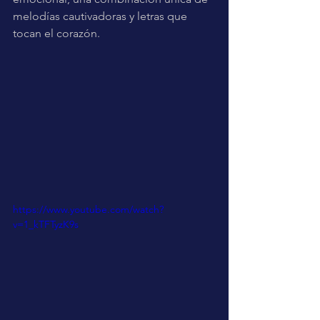
melodías cautivadoras y letras que 
tocan el corazón.
https://www.youtube.com/watch?
v=1_kTFTyzK9s