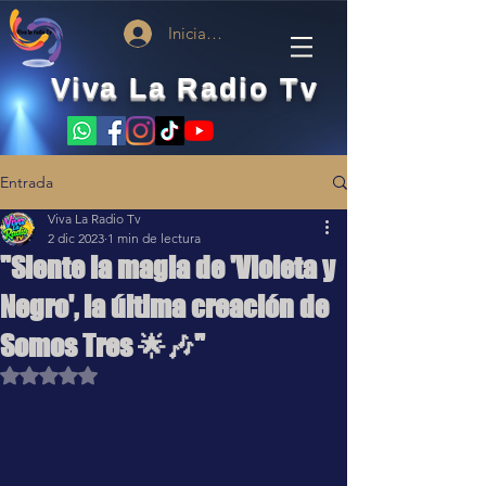
Iniciar sesión
Viva La Radio Tv
Entrada
Viva La Radio Tv
2 dic 2023
1 min de lectura
"Siente la magia de 'Violeta y
Negro', la última creación de
Somos Tres 🌟🎶"
Obtuvo NaN de 5 estrellas.