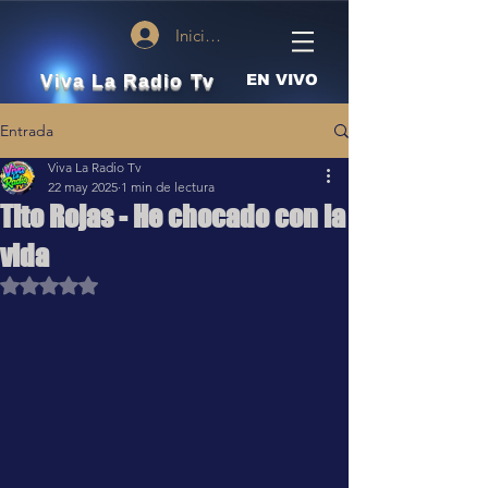
Iniciar sesión
Viva La Radio Tv
EN VIVO
Entrada
Viva La Radio Tv
22 may 2025
1 min de lectura
Tito Rojas - He chocado con la
vida
Obtuvo NaN de 5 estrellas.