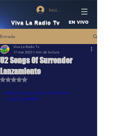
Iniciar sesión
Viva La Radio Tv
EN VIVO
Entrada
Viva La Radio Tv
17 mar 2023
1 min de lectura
U2 Songs Of Surrender
Lanzamiento
Obtuvo NaN de 5 estrellas.
https://www.youtube.com/watch?
v=JQOnzLdfM28